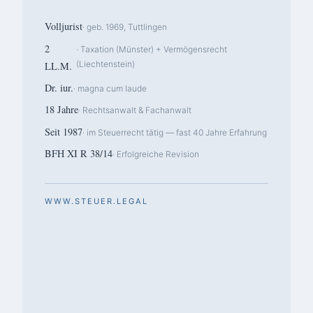
Volljurist
· geb. 1969, Tuttlingen
2
· Taxation (Münster) + Vermögensrecht
(Liechtenstein)
LL.M.
Dr. iur.
· magna cum laude
18 Jahre
· Rechtsanwalt & Fachanwalt
Seit 1987
· im Steuerrecht tätig — fast 40 Jahre Erfahrung
BFH XI R 38/14
· Erfolgreiche Revision
WWW.STEUER.LEGAL